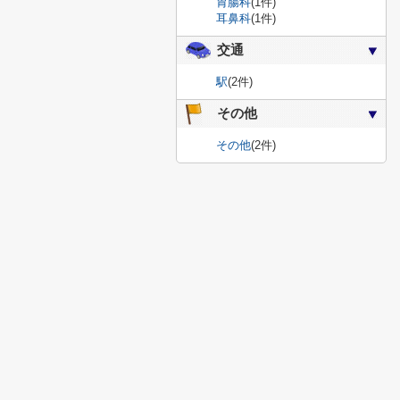
胃腸科
(1件)
耳鼻科
(1件)
交通
駅
(2件)
その他
その他
(2件)