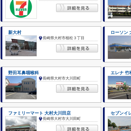
新大村
ローソン
長崎県大村市植松３丁目
野田耳鼻咽喉科
エレナ 竹
長崎県大村市大川田町
ファミリーマート 大村大川田店
セブンイ
長崎県大村市大川田町