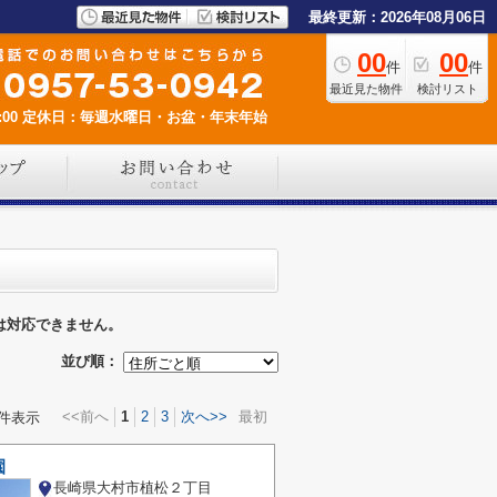
最終更新：2026年08月06日
00
00
件
件
最近見た物件
検討リスト
00
定休日：毎週水曜日・お盆・年末年始
は対応できません。
並び順：
<<前へ
1
2
3
次へ>>
最初
件表示
園
長崎県大村市植松２丁目