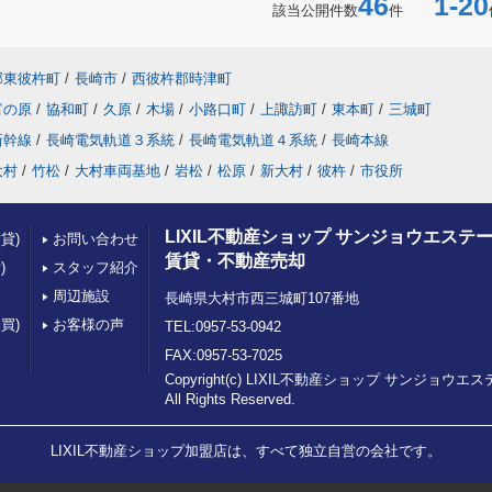
46
1-20
該当公開件数
件
郡東彼杵町
/
長崎市
/
西彼杵郡時津町
富の原
/
協和町
/
久原
/
木場
/
小路口町
/
上諏訪町
/
東本町
/
三城町
新幹線
/
長崎電気軌道３系統
/
長崎電気軌道４系統
/
長崎本線
大村
/
竹松
/
大村車両基地
/
岩松
/
松原
/
新大村
/
彼杵
/
市役所
LIXIL不動産ショップ サンジョウエステー
貸)
お問い合わせ
賃貸・不動産売却
)
スタッフ紹介
周辺施設
長崎県大村市西三城町107番地
買)
お客様の声
TEL:0957-53-0942
FAX:0957-53-7025
Copyright(c) LIXIL不動産ショップ サンジョウエ
All Rights Reserved.
LIXIL不動産ショップ加盟店は、すべて独立自営の会社です。