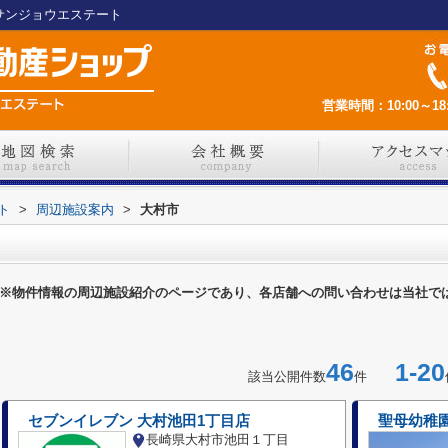
 サンジョウエステート
営業時間：10:00～18:
ト
>
周辺施設案内
>
大村市
※物件情報の周辺施設紹介のページであり、各店舗への問い合わせは当社で
46
1-20
該当公開件数
件
セブンイレブン 大村池田1丁目店
聖母幼稚
長崎県大村市池田１丁目