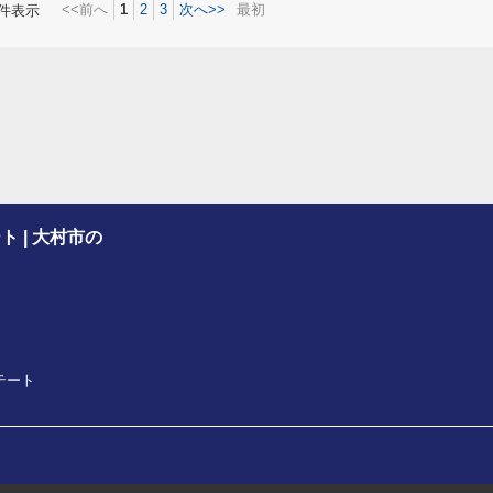
<<前へ
1
2
3
次へ>>
最初
件表示
ト | 大村市の
ステート