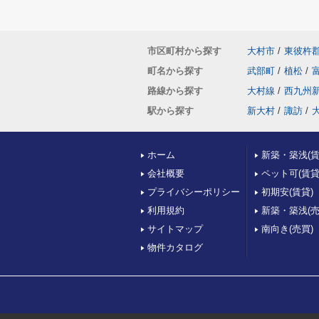
市区町村から探す
大村市
/
東彼杵
町名から探す
武部町
/
植松
/
路線から探す
大村線
/
西九州
駅から探す
新大村
/
諏訪
/
ホーム
新築・築浅(賃
会社概要
ペット可(賃貸
プライバシーポリシー
初期安(賃貸)
利用規約
新築・築浅(売
サイトマップ
南向き(売買)
物件カタログ