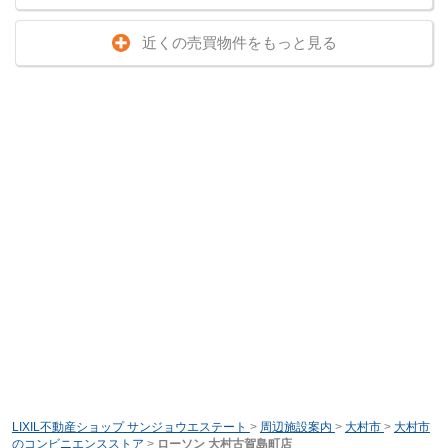
近くの売買物件をもっと見る
LIXIL不動産ショップ サンジョウエステート
>
周辺施設案内
>
大村市
>
大村市
のコンビニエンスストア
>
ローソン 大村古賀島町店