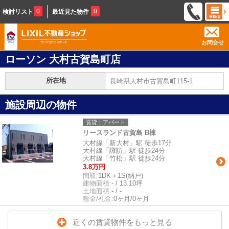
0
0
検討リスト
最近見た物件
お問合せ
ローソン 大村古賀島町店
所在地
長崎県大村市古賀島町115-1
施設周辺の物件
賃貸｜アパート
リースランド古賀島 B棟
大村線「新大村」駅 徒歩17分
大村線「諏訪」駅 徒歩24分
大村線「竹松」駅 徒歩24分
3.8万円
間取:
1DK＋1S(納戸)
建物面積:
- / 13.10坪
土地面積:
- / -
敷金/礼金:
0ヶ月/0ヶ月
近くの賃貸物件をもっと見る