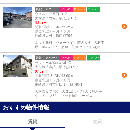
賃貸｜アパート
NEW
オススメ
コメント
ウィルモア原口 Ｂ棟
大村線「竹松」駅 徒歩16分
4.9万円
間取/面積:
2LDK/ 55.25㎡
敷金/礼金:
0ヶ月/ 0ヶ月
長崎県大村市原口町796
ネット無料・ウォークイン収納あり、大村市
原口町の2LDK。敷金・礼金ゼロで初期費...
賃貸｜アパート
NEW
オススメ
コメント
セジュールYamazaki C
大村線「諏訪」駅 徒歩16分
6.4万円
間取/面積:
3LDK/ 68.60㎡
敷金/礼金:
0ヶ月/ 3万円
長崎県大村市池田１丁目740-1
大村ICまで700ｍの３LDK・嬉しい1坪浴室
やエアコン2台、ネット無料サービス...
おすすめ物件情報
賃貸
売買