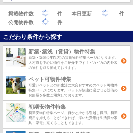
掲載物件数
件
本日更新
件
公開物件数
件
こだわり条件から探す
新築･築浅（賃貸）物件特集
新築・築浅(5年以内)の賃貸物件特集ページになります。
大村市を中心に物件をご紹介中です！ピカピカの内外装
の物件を取り揃えております。
ペット可物件特集
可愛いペットとの新生活に大変おすすめのペット可物件
特集ページになります。ペットが快適に過ごせる設備の
お部屋を多数ご用意しております。
初期安物件特集
初期安物件特集ページ。何かと掛かる引越し費用。初期
費用を抑えることができれば、浮いた費用は生活費や家
具・家電に充てることもできます。