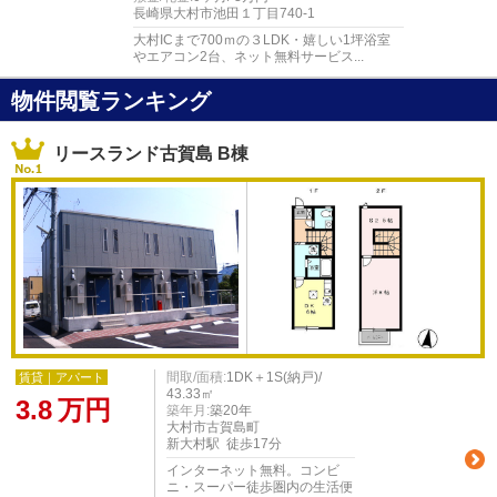
長崎県大村市池田１丁目740-1
大村ICまで700ｍの３LDK・嬉しい1坪浴室
やエアコン2台、ネット無料サービス...
物件閲覧ランキング
リースランド古賀島 B棟
間取/面積:
1DK＋1S(納戸)/
賃貸｜アパート
43.33㎡
3.8
万円
築年月:
築20年
大村市古賀島町
新大村駅 徒歩17分
インターネット無料。コンビ
ニ・スーパー徒歩圏内の生活便