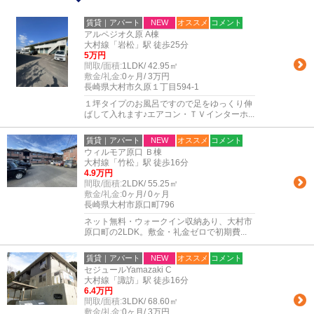
賃貸｜アパート
NEW
オススメ
コメント
アルペジオ久原 A棟
大村線「岩松」駅 徒歩25分
5万円
間取/面積:
1LDK/ 42.95㎡
敷金/礼金:
0ヶ月/ 3万円
長崎県大村市久原１丁目594-1
１坪タイプのお風呂ですので足をゆっくり伸
ばして入れます♪エアコン・ＴＶインターホ...
賃貸｜アパート
NEW
オススメ
コメント
ウィルモア原口 Ｂ棟
大村線「竹松」駅 徒歩16分
4.9万円
間取/面積:
2LDK/ 55.25㎡
敷金/礼金:
0ヶ月/ 0ヶ月
長崎県大村市原口町796
ネット無料・ウォークイン収納あり、大村市
原口町の2LDK。敷金・礼金ゼロで初期費...
賃貸｜アパート
NEW
オススメ
コメント
セジュールYamazaki C
大村線「諏訪」駅 徒歩16分
6.4万円
間取/面積:
3LDK/ 68.60㎡
敷金/礼金:
0ヶ月/ 3万円