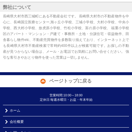
弊社について
長崎県大村市西三城町にある不動産会社です。 長崎県大村市の不動産物件を中
心に、長崎国立医療センター,旭ヶ丘小学校、三城小学校、大村小学校、中央小
学校、西大村小学校、放虎原小学校、竹松小学校、富の原小学校、 福重小学校
区のアパート・マンション・戸建て・事務所・土地・分譲住宅・収益物件、田
舎暮らし物件etc、不動産売買物件を多数取り揃えており、インターネット上で
も長崎県大村市不動産検索で常時約400件以上が検索可能です。お探しの不動
産が見つからない場合は、メール・お電話でお気軽にお問い合せください。 強
引な客引きやおとり物件を使った営業は一切しません。
ページトップに戻る
営業時間:10:00～18:00
定休日:毎週水曜日・お盆・年末年始
ホーム
会社概要