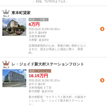
利地。TUTAYAまでも6...
東本町貸家
賃貸｜一戸建て
6
万円
間取/面積:
3LDK/ 82.80㎡
築年月:
築44年
大村市東本町
大村駅 徒歩8分
定期借家契約のため、更新の無い契約となり
ますが、貸主が承諾した場合に限り、再契
約...
レ・ジェイド新大村ステーションフロント
賃貸｜マンション
16.15
万円
間取/面積:
3LDK/ 81.63㎡
築年月:
築1年
大村市植松３丁目
新大村駅 徒歩10分
新大村駅前「サクラミライ新大村」の築浅マ
ンション【レ・ジェイド新大村ステーショ
ン...