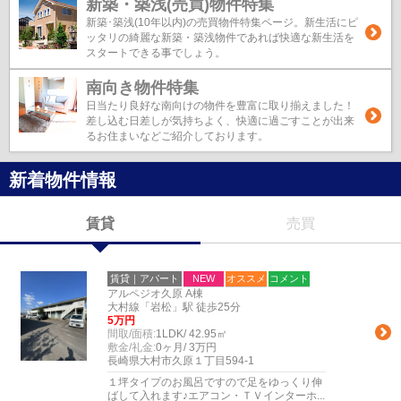
新築・築浅(売買)物件特集
新築･築浅(10年以内)の売買物件特集ページ。新生活にピ
ッタリの綺麗な新築・築浅物件であれば快適な新生活を
スタートできる事でしょう。
南向き物件特集
日当たり良好な南向けの物件を豊富に取り揃えました！
差し込む日差しが気持ちよく、快適に過ごすことが出来
るお住まいなどご紹介しております。
新着物件情報
賃貸
売買
賃貸｜アパート
NEW
オススメ
コメント
アルペジオ久原 A棟
大村線「岩松」駅 徒歩25分
5万円
間取/面積:
1LDK/ 42.95㎡
敷金/礼金:
0ヶ月/ 3万円
長崎県大村市久原１丁目594-1
１坪タイプのお風呂ですので足をゆっくり伸
ばして入れます♪エアコン・ＴＶインターホ...