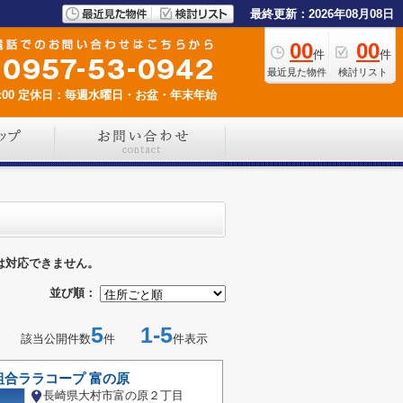
最終更新：2026年08月08日
00
00
件
件
最近見た物件
検討リスト
00
定休日：毎週水曜日・お盆・年末年始
は対応できません。
並び順：
5
1-5
該当公開件数
件
件表示
組合ララコープ 富の原
長崎県大村市富の原２丁目