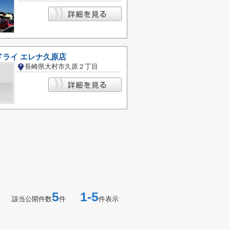
ドライ エレナ久原店
長崎県大村市久原２丁目
5
1-5
該当公開件数
件
件表示