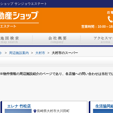
産ショップ サンジョウエステート
営業時間：10:00～18:
ト
>
周辺施設案内
>
大村市
>
大村市のスーパー
※物件情報の周辺施設紹介のページであり、各店舗への問い合わせは当社で
エレナ 竹松店
生活協同
長崎県大村市大川田町