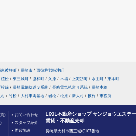
郡東彼杵町
/
長崎市
/
西彼杵郡時津町
植松
/
東三城町
/
協和町
/
久原
/
木場
/
上諏訪町
/
水主町
/
東本町
新幹線
/
長崎電気軌道３系統
/
長崎電気軌道４系統
/
長崎本線
大村
/
竹松
/
大村車両基地
/
岩松
/
松原
/
新大村
/
彼杵
/
市役所
LIXIL不動産ショップ サンジョウエステー
貸)
お問い合わせ
賃貸・不動産売却
)
スタッフ紹介
周辺施設
長崎県大村市西三城町107番地