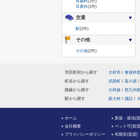
胃腸科
(1件)
耳鼻科
(1件)
交通
駅
(2件)
その他
その他
(2件)
市区町村から探す
大村市
/
東彼杵
町名から探す
武部町
/
富の原
/
路線から探す
大村線
/
西九州
駅から探す
新大村
/
諏訪
/
ホーム
新築・築浅(賃
会社概要
ペット可(賃貸
プライバシーポリシー
初期安(賃貸)