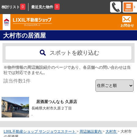
0
0
検討リスト
最近見た物件
お問合せ
大村市の居酒屋
スポットを絞り込む
※物件情報の周辺施設紹介のページであり、各店舗への問い合わせは当
社では対応できません。
該当件数
1
件
居酒屋つんなも 久原店
長崎県大村市久原２丁目
-
LIXIL不動産ショップ サンジョウエステート
>
周辺施設案内
>
大村市
>
大村市
の居酒屋