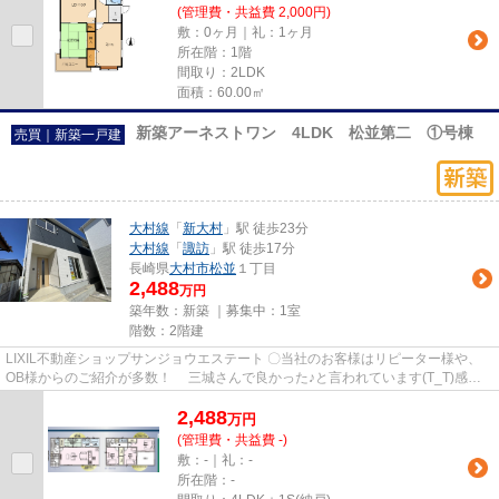
(管理費・共益費 2,000円)
敷：0ヶ月｜礼：1ヶ月
所在階：1階
間取り：2LDK
面積：60.00㎡
新築アーネストワン 4LDK 松並第二 ①号棟
売買｜新築一戸建
大村線
「
新大村
」駅 徒歩23分
大村線
「
諏訪
」駅 徒歩17分
長崎県
大村市
松並
１丁目
2,488
万円
築年数：新築 ｜募集中：
1室
階数：2階建
LIXIL不動産ショップサンジョウエステート 〇当社のお客様はリピーター様や、
OB様からのご紹介が多数！ 三城さんで良かった♪と言われています(T_T)感動
☆彡 〇住宅ローンの申し込みも...
2,488
万
円
(管理費・共益費 -)
敷：-｜礼：-
所在階：-