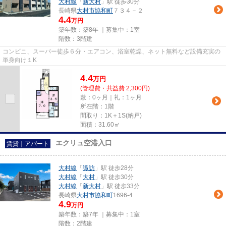
大村線
「
新大村
」駅 徒歩30分
長崎県
大村市
協和町
７３４－２
4.4
万円
築年数：築8年 ｜募集中：
1室
階数：3階建
コンビニ、スーパー徒歩６分・エアコン、浴室乾燥、ネット無料など設備充実の
単身向け１K
4.4
万
円
(管理費・共益費 2,300円)
敷：0ヶ月｜礼：1ヶ月
所在階：1階
間取り：1K＋1S(納戸)
面積：31.60㎡
エクリュ空港入口
賃貸｜アパート
大村線
「
諏訪
」駅 徒歩28分
大村線
「
大村
」駅 徒歩30分
大村線
「
新大村
」駅 徒歩33分
長崎県
大村市
協和町
1696-4
4.9
万円
築年数：築7年 ｜募集中：
1室
階数：2階建