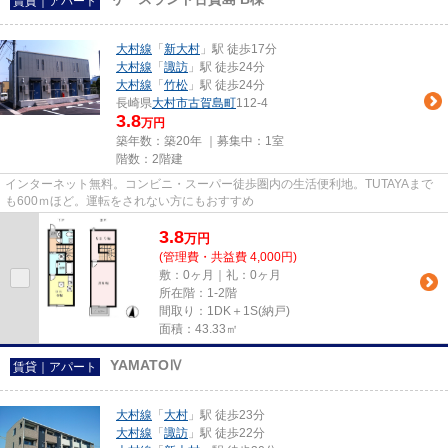
賃貸｜アパート
大村線
「
新大村
」駅 徒歩17分
大村線
「
諏訪
」駅 徒歩24分
大村線
「
竹松
」駅 徒歩24分
長崎県
大村市
古賀島町
112-4
3.8
万円
築年数：築20年 ｜募集中：
1室
階数：2階建
インターネット無料。コンビニ・スーパー徒歩圏内の生活便利地。TUTAYAまで
も600ｍほど。運転をされない方にもおすすめ
3.8
万
円
(管理費・共益費 4,000円)
敷：0ヶ月｜礼：0ヶ月
所在階：1-2階
間取り：1DK＋1S(納戸)
面積：43.33㎡
YAMATOⅣ
賃貸｜アパート
大村線
「
大村
」駅 徒歩23分
大村線
「
諏訪
」駅 徒歩22分