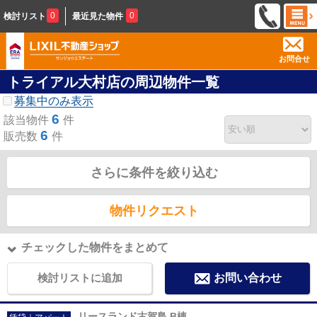
0
0
検討リスト
最近見た物件
お問合せ
トライアル大村店の周辺物件一覧
募集中のみ表示
6
該当物件
件
6
販売数
件
さらに条件を絞り込む
物件リクエスト
チェックした物件をまとめて
検討リストに追加
お問い合わせ
リースランド古賀島 B棟