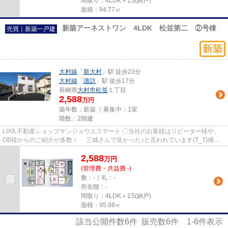
間取り：4LDK＋1S(納戸)
面積：94.77㎡
新築アーネストワン 4LDK 松並第二 ②号棟
売買｜新築一戸建
大村線
「
新大村
」駅 徒歩23分
大村線
「
諏訪
」駅 徒歩17分
長崎県
大村市
松並
１丁目
2,588
万円
築年数：新築 ｜募集中：
1室
階数：2階建
LIXIL不動産ショップサンジョウエステート 〇当社のお客様はリピーター様や、
OB様からのご紹介が多数！ 三城さんで良かった♪と言われています(T_T)感動
☆彡 〇住宅ローンの申し込みも...
2,588
万
円
(管理費・共益費 -)
敷：-｜礼：-
所在階：-
間取り：4LDK＋1S(納戸)
面積：95.98㎡
該当公開件数
6
件 販売数
6
件
1-6
件表示