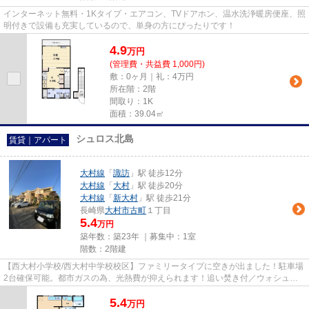
インターネット無料・1Kタイプ・エアコン、TVドアホン、温水洗浄暖房便座、照
明付きで設備も充実しているので、単身の方にぴったりです！
4.9
万
円
(管理費・共益費 1,000円)
敷：0ヶ月｜礼：4万円
所在階：2階
間取り：1K
面積：39.04㎡
シュロス北島
賃貸｜アパート
大村線
「
諏訪
」駅 徒歩12分
大村線
「
大村
」駅 徒歩20分
大村線
「
新大村
」駅 徒歩21分
長崎県
大村市
古町
１丁目
5.4
万円
築年数：築23年 ｜募集中：
1室
階数：2階建
【西大村小学校/西大村中学校校区】ファミリータイプに空きが出ました！駐車場
2台確保可能。都市ガスの為、光熱費が抑えられます！追い焚き付／ウォシュレ
ット付／エアコン1台付。お気...
5.4
万
円