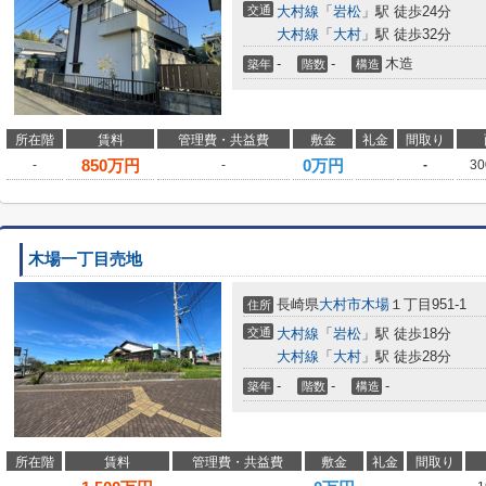
交通
大村線
「
岩松
」駅 徒歩24分
大村線
「
大村
」駅 徒歩32分
-
-
木造
築年
階数
構造
所在階
賃料
管理費・共益費
敷金
礼金
間取り
850
万円
0万円
-
-
-
30
木場一丁目売地
長崎県
大村市
木場
１丁目951-1
住所
交通
大村線
「
岩松
」駅 徒歩18分
大村線
「
大村
」駅 徒歩28分
-
-
-
築年
階数
構造
所在階
賃料
管理費・共益費
敷金
礼金
間取り