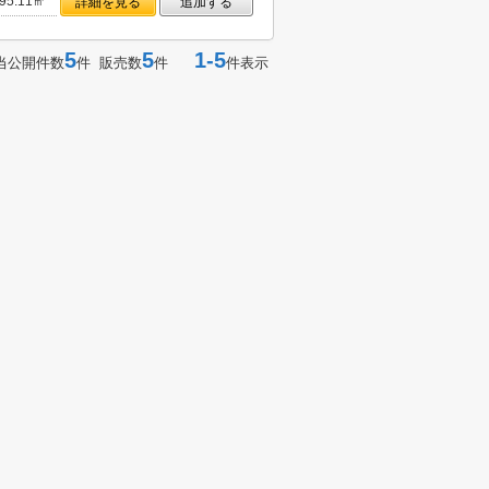
95.11㎡
詳細を見る
追加する
5
5
1-5
当公開件数
件 販売数
件
件表示