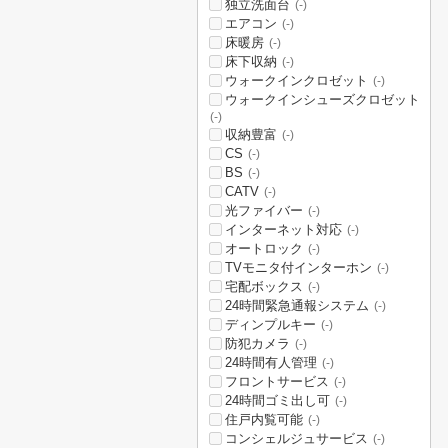
独立洗面台
(-)
エアコン
(-)
床暖房
(-)
床下収納
(-)
ウォークインクロゼット
(-)
ウォークインシューズクロゼット
(-)
収納豊富
(-)
CS
(-)
BS
(-)
CATV
(-)
光ファイバー
(-)
インターネット対応
(-)
オートロック
(-)
TVモニタ付インターホン
(-)
宅配ボックス
(-)
24時間緊急通報システム
(-)
ディンプルキー
(-)
防犯カメラ
(-)
24時間有人管理
(-)
フロントサービス
(-)
24時間ゴミ出し可
(-)
住戸内覧可能
(-)
コンシェルジュサービス
(-)