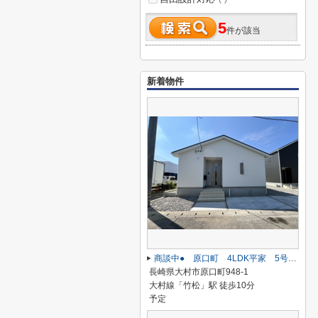
5
件が該当
新着物件
商談中● 原口町 4LDK平家 5号棟
長崎県大村市原口町948-1
大村線「竹松」駅 徒歩10分
予定