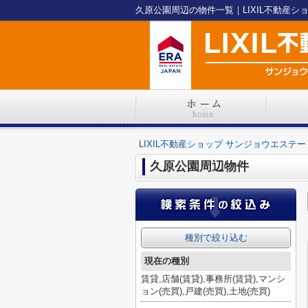
久原公園周辺の物件一覧｜LIXIL不動産シ
LIXIL不動産ショップ サンジョウエステー
久原公園周辺物件
種別で絞り込む
現在の種別
賃貸,店舗(賃貸),事務所(賃貸),マンシ
ョン(売買),戸建(売買),土地(売買)