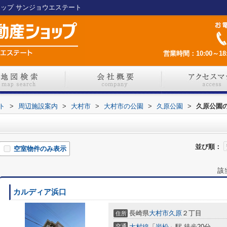
ョップ サンジョウエステート
営業時間：10:00～18:
ト
>
周辺施設案内
>
大村市
>
大村市の公園
>
久原公園
>
久原公園
並び順：
空室物件のみ表示
該
カルディア浜口
長崎県
大村市
久原
２丁目
住所
交通
大村線
「
岩松
」駅 徒歩20分