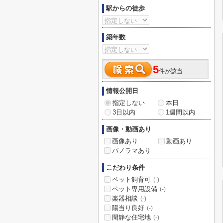
駅からの徒歩
築年数
5
件が該当
情報公開日
指定しない
本日
3日以内
1週間以内
画像・動画あり
画像あり
動画あり
パノラマあり
こだわり条件
ペット飼育可
(-)
ペット専用設備
(-)
楽器相談
(-)
陽当り良好
(-)
閑静な住宅地
(-)