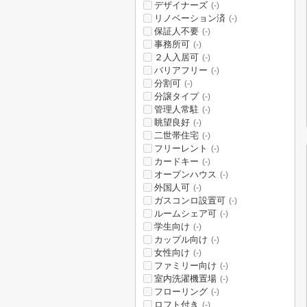
デザイナーズ
(-)
リノベーション済
(-)
保証人不要
(-)
事務所可
(-)
２人入居可
(-)
バリアフリー
(-)
分割可
(-)
分譲タイプ
(-)
管理人常駐
(-)
眺望良好
(-)
二世帯住宅
(-)
フリーレント
(-)
カードキー
(-)
オープンハウス
(-)
外国人可
(-)
ガスコンロ設置可
(-)
ルームシェア可
(-)
学生向け
(-)
カップル向け
(-)
女性向け
(-)
ファミリー向け
(-)
室内洗濯機置場
(-)
フローリング
(-)
ロフト付き
(-)