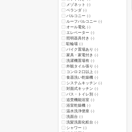
メゾネット
(-)
ベランダ
(-)
バルコニー
(-)
ルーフバルコニー
(-)
オール電化
(-)
エレベーター
(-)
照明器具付き
(-)
駐輪場
(-)
バイク置場あり
(-)
家具・家電付き
(-)
洗濯機置場有
(-)
外観タイル張り
(-)
コンロ２口以上
(-)
食器洗い乾燥機
(-)
システムキッチン
(-)
対面式キッチン
(-)
バス・トイレ別
(-)
追焚機能浴室
(-)
浴室乾燥機
(-)
温水洗浄便座
(-)
洗面台
(-)
洗髪洗面化粧台
(-)
シャワー
(-)