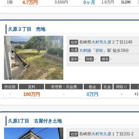
4.7
万円
0ヶ月
1階
3,500円
1.6万円
1LDK
久原２丁目 売地
長崎県
大村市
久原
２丁目1140
住所
交通
大村線
「
岩松
」駅 徒歩19分
-
-
-
築年
階数
構造
所在階
賃料
管理費・共益費
敷金
礼金
間取り
100
万円
0万円
-
-
-
41
久原1丁目 古屋付き土地
長崎県
大村市
久原
１丁目231-2
住所