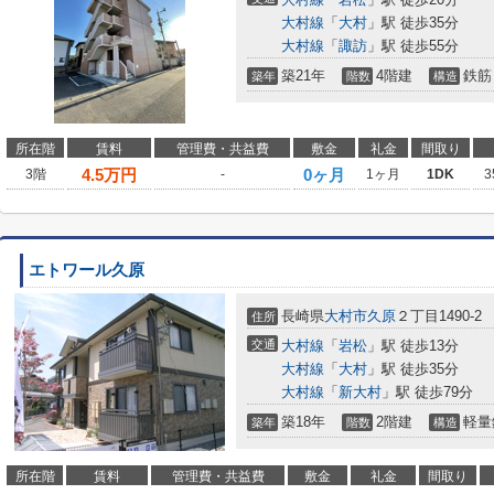
大村線
「
大村
」駅 徒歩35分
大村線
「
諏訪
」駅 徒歩55分
築21年
4階建
鉄筋
築年
階数
構造
所在階
賃料
管理費・共益費
敷金
礼金
間取り
4.5
万円
0ヶ月
3階
-
1ヶ月
1DK
3
エトワール久原
長崎県
大村市
久原
２丁目1490-2
住所
交通
大村線
「
岩松
」駅 徒歩13分
大村線
「
大村
」駅 徒歩35分
大村線
「
新大村
」駅 徒歩79分
築18年
2階建
軽量
築年
階数
構造
所在階
賃料
管理費・共益費
敷金
礼金
間取り