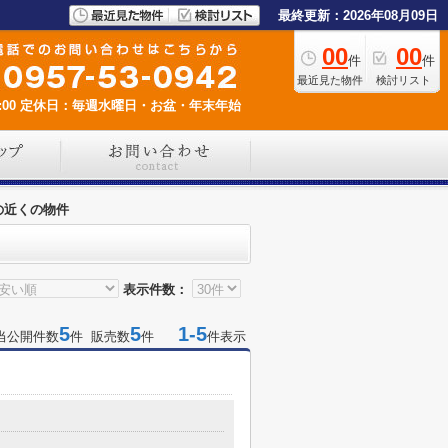
最終更新：2026年08月09日
00
00
件
件
最近見た物件
検討リスト
00
定休日：毎週水曜日・お盆・年末年始
の近くの物件
表示件数：
5
5
1-5
当公開件数
件 販売数
件
件表示