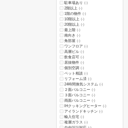
駐車場あり
(-)
2階以上
(-)
1階の物件
(-)
10階以上
(-)
20階以上
(-)
最上階
(-)
南向き
(-)
角部屋
(-)
ワンフロア
(-)
高層ビル
(-)
飲食店可
(-)
居抜物件
(-)
個別空調
(-)
ペット相談
(-)
リフォーム済
(-)
24時間換気システム
(-)
２面バルコニー
(-)
３面バルコニー
(-)
両面バルコニー
(-)
IHクッキングヒーター
(-)
アイランドキッチン
(-)
輸入住宅
(-)
複層ガラス
(-)
自由設計対応
(-)