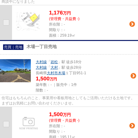
商談中になりました
1,176
万
円
(管理費・共益費 -)
所在階：-
間取り：-
面積：259.19㎡
木場一丁目売地
売買｜売地
大村線
「
岩松
」駅 徒歩18分
大村線
「
大村
」駅 徒歩28分
長崎県
大村市
木場
１丁目951-1
1,500
万円
築年数：- ｜販売中：
1件
階数：-
住宅はもちろんのこと、事業用や看板用地としてもご活用いただける土地です。
まずはお気軽にお問い合わせくださいませ。
1,500
万
円
(管理費・共益費 -)
所在階：-
間取り：-
面積：195.11㎡