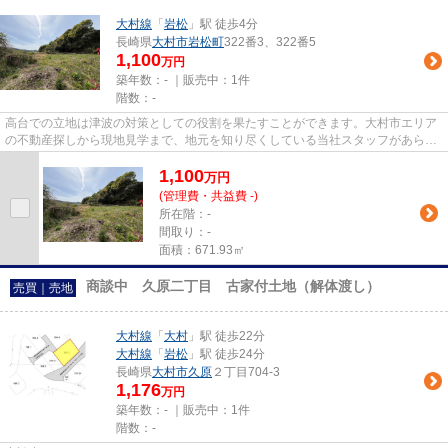
大村線
「
岩松
」駅 徒歩4分
長崎県
大村市
岩松町
322番3、322番5
1,100
万円
築年数：- ｜販売中：
1件
階数：-
高台での立地は津波の対策としての役割を果たすことができます。大村市エリア
の不動産探しから現地見学まで、地元を知り尽くしている当社スタッフがあらゆ
る面からサポートいたします...
1,100
万
円
(管理費・共益費 -)
所在階：-
間取り：-
面積：671.93㎡
商談中 久原二丁目 古家付土地（解体渡し）
売買｜売地
大村線
「
大村
」駅 徒歩22分
大村線
「
岩松
」駅 徒歩24分
長崎県
大村市
久原
２丁目704-3
1,176
万円
築年数：- ｜販売中：
1件
階数：-