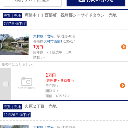
商談中！！西部町 祝崎郷シーサイドタウン 売地
売買｜売地
7月7日 値下げ
大村線
「
岩松
」駅 徒歩40分
長崎県
大村市
西部町
135-17
1
万円
築年数：- ｜販売中：
1件
階数：-
商談中になりました。
1
万
円
(管理費・共益費 -)
所在階：-
間取り：-
面積：435.67㎡
久原２丁目 売地
売買｜売地
12月26日 値下げ
大村線
「
岩松
」駅 徒歩19分