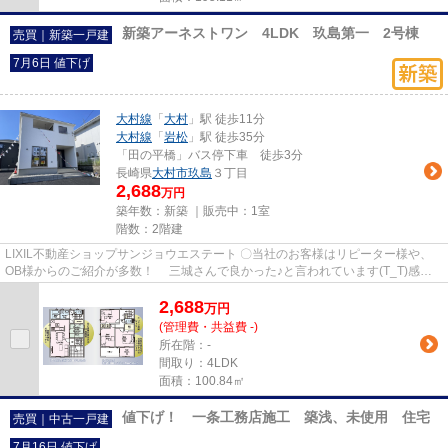
新築アーネストワン 4LDK 玖島第一 2号棟
売買｜新築一戸建
7月6日 値下げ
大村線
「
大村
」駅 徒歩11分
大村線
「
岩松
」駅 徒歩35分
「田の平橋」バス停下車 徒歩3分
長崎県
大村市
玖島
３丁目
2,688
万円
築年数：新築 ｜販売中：
1室
階数：2階建
LIXIL不動産ショップサンジョウエステート 〇当社のお客様はリピーター様や、
OB様からのご紹介が多数！ 三城さんで良かった♪と言われています(T_T)感動
☆彡 〇住宅ローンの申し込みも...
2,688
万
円
(管理費・共益費 -)
所在階：-
間取り：4LDK
面積：100.84㎡
値下げ！ 一条工務店施工 築浅、未使用 住宅
売買｜中古一戸建
7月16日 値下げ