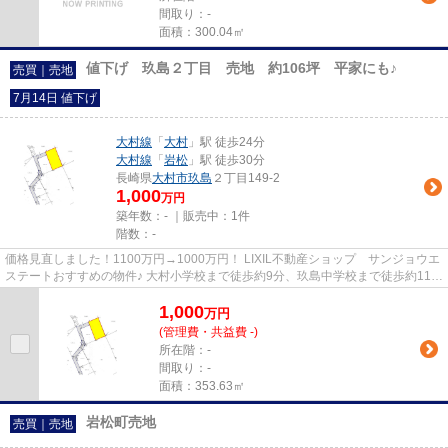
間取り：-
面積：300.04㎡
値下げ 玖島２丁目 売地 約106坪 平家にも♪
売買｜売地
7月14日 値下げ
大村線
「
大村
」駅 徒歩24分
大村線
「
岩松
」駅 徒歩30分
長崎県
大村市
玖島
２丁目149-2
1,000
万円
築年数：- ｜販売中：
1件
階数：-
価格見直しました！1100万円→1000万円！ LIXIL不動産ショップ サンジョウエ
ステートおすすめの物件♪ 大村小学校まで徒歩約9分、玖島中学校まで徒歩約11分
と通学に便利な場所に、106...
1,000
万
円
(管理費・共益費 -)
所在階：-
間取り：-
面積：353.63㎡
岩松町売地
売買｜売地