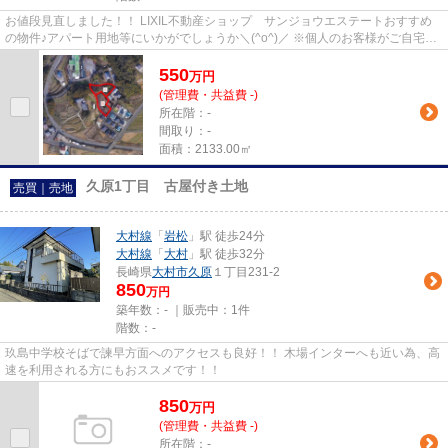
お値段見直しました！！ LIXIL不動産ショップ サンジョウエステートおすすめ
の物件♪アパート用地等にいかがでしょうか＼(^o^)／ ※個人のお客様がご自宅用
に購入はできません ※備考欄...
550
万
円
(管理費・共益費 -)
所在階：-
間取り：-
面積：2133.00㎡
久原1丁目 古屋付き土地
売買｜売地
大村線
「
岩松
」駅 徒歩24分
大村線
「
大村
」駅 徒歩32分
長崎県
大村市
久原
１丁目231-2
850
万円
築年数：- ｜販売中：
1件
階数：-
玖島中学校そばで諫早方面へのアクセスも良好！！ 木場インターへも近い為、高
速を利用される方にもおススメです！！
850
万
円
(管理費・共益費 -)
所在階：-