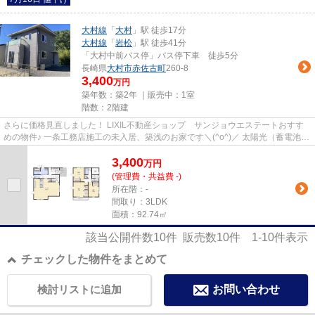
大村線
「
大村
」駅 徒歩17分
大村線
「
岩松
」駅 徒歩41分
「大村中前バス停」バス停下車 徒歩5分
長崎県
大村市
赤佐古町
260-8
3,400
万円
築年数：築2年 ｜販売中：
1室
階数：2階建
さらに価格見直しました！ LIXIL不動産ショップ サンジョウエステートおすす
めの物件♪ 一条工務店施工の未入居、築浅のお家です＼(^o^)／ 太陽光（蓄電池付
き）や床暖房などハイレベ...
3,400
万
円
(管理費・共益費 -)
所在階：-
間取り：3LDK
面積：92.74㎡
該当公開件数
10
件 販売数
10
件
1-10
件表示
チェックした物件をまとめて
検討リストに追加
お問い合わせ