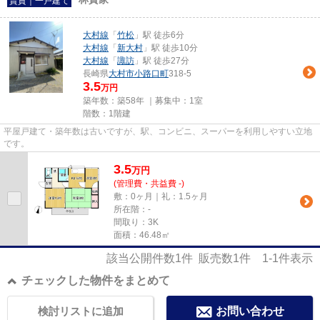
賃貸｜一戸建て
大村線
「
竹松
」駅 徒歩6分
大村線
「
新大村
」駅 徒歩10分
大村線
「
諏訪
」駅 徒歩27分
長崎県
大村市
小路口町
318-5
3.5
万円
築年数：築58年 ｜募集中：
1室
階数：1階建
平屋戸建て・築年数は古いですが、駅、コンビニ、スーパーを利用しやすい立地
です。
3.5
万
円
(管理費・共益費 -)
敷：0ヶ月｜礼：1.5ヶ月
所在階：-
間取り：3K
面積：46.48㎡
該当公開件数
1
件 販売数
1
件
1-1
件表示
チェックした物件をまとめて
検討リストに追加
お問い合わせ