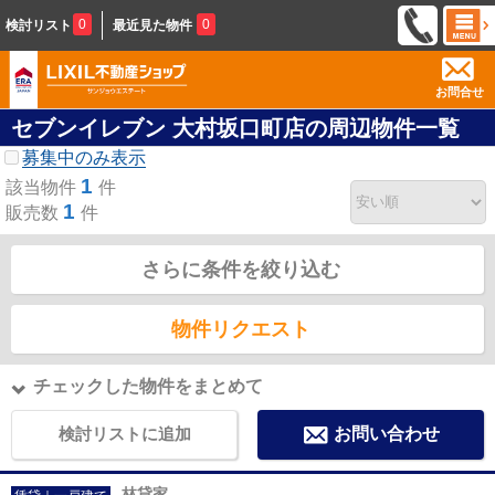
0
0
検討リスト
最近見た物件
お問合せ
セブンイレブン 大村坂口町店の周辺物件一覧
募集中のみ表示
1
該当物件
件
1
販売数
件
さらに条件を絞り込む
物件リクエスト
チェックした物件をまとめて
検討リストに追加
お問い合わせ
林貸家