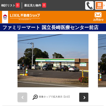
0
0
検討リスト
最近見た物件
お問合せ
ファミリーマート 国立長崎医療センター前店
前
次
画像タップで拡大表示【
1
/2】