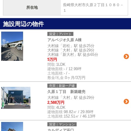
長崎県大村市久原２丁目１０８０－
所在地
１
施設周辺の物件
賃貸｜アパート
アルペジオ久原 A棟
大村線「岩松」駅 徒歩25分
大村線「大村」駅 徒歩29分
大村線「新大村」駅 徒歩65分
5万円
間取:
1LDK
建物面積:
- / 12.99坪
土地面積:
- / -
敷金/礼金:
0ヶ月/3万円
売買｜新築一戸建
久原１丁目 新築建売
大村線「大村」駅 徒歩29分
2,588万円
間取:
4LDK
建物面積:
98.82㎡ / 29.89坪
土地面積:
152.51㎡ / 46.13坪
賃貸｜マンション
カルディア浜口