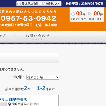
最終更新：2026年08月07日
00
00
件
件
最近見た物件
検討リスト
00
定休日：毎週水曜日・お盆・年末年始
は対応できません。
並び順：
2
1-2
該当公開件数
件
件表示
バリュ 諫早中央店
長崎県諫早市野中町