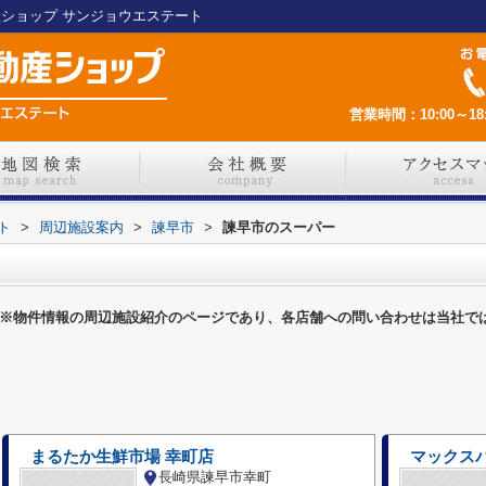
産ショップ サンジョウエステート
営業時間：10:00～18:
ト
>
周辺施設案内
>
諫早市
>
諫早市のスーパー
※物件情報の周辺施設紹介のページであり、各店舗への問い合わせは当社で
まるたか生鮮市場 幸町店
マックス
長崎県諫早市幸町