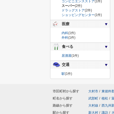
コンビニエンスストア
(1件)
スーパー
(2件)
ドラッグストア
(2件)
ショッピングセンター
(1件)
医療
内科
(1件)
外科
(1件)
食べる
居酒屋
(1件)
交通
駅
(1件)
市区町村から探す
大村市
/
東彼杵
町名から探す
武部町
/
植松
/
路線から探す
大村線
/
西九州
駅から探す
新大村
/
諏訪
/