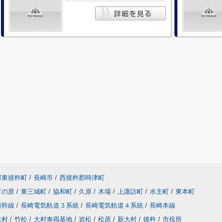
郡東彼杵町
/
長崎市
/
西彼杵郡時津町
富の原
/
東三城町
/
協和町
/
久原
/
木場
/
上諏訪町
/
水主町
/
東本町
新幹線
/
長崎電気軌道３系統
/
長崎電気軌道４系統
/
長崎本線
大村
/
竹松
/
大村車両基地
/
岩松
/
松原
/
新大村
/
彼杵
/
市役所