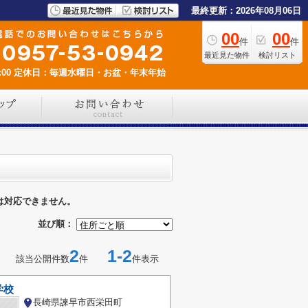
最終更新：2026年08月06日
00
00
件
件
最近見た物件
検討リスト
00
定休日：毎週水曜日・お盆・年末年始
は対応できません。
並び順：
2
1-2
該当公開件数
件
件表示
学校
長崎県諫早市西栄田町