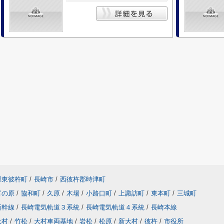
郡東彼杵町
/
長崎市
/
西彼杵郡時津町
富の原
/
協和町
/
久原
/
木場
/
小路口町
/
上諏訪町
/
東本町
/
三城町
新幹線
/
長崎電気軌道３系統
/
長崎電気軌道４系統
/
長崎本線
大村
/
竹松
/
大村車両基地
/
岩松
/
松原
/
新大村
/
彼杵
/
市役所