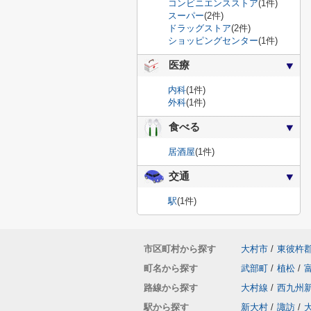
コンビニエンスストア
(1件)
スーパー
(2件)
ドラッグストア
(2件)
ショッピングセンター
(1件)
医療
内科
(1件)
外科
(1件)
食べる
居酒屋
(1件)
交通
駅
(1件)
市区町村から探す
大村市
/
東彼杵
町名から探す
武部町
/
植松
/
路線から探す
大村線
/
西九州
駅から探す
新大村
/
諏訪
/