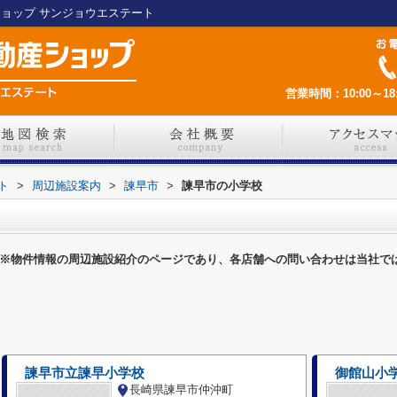
ショップ サンジョウエステート
営業時間：10:00～18:
ト
>
周辺施設案内
>
諫早市
>
諫早市の小学校
※物件情報の周辺施設紹介のページであり、各店舗への問い合わせは当社で
諫早市立諫早小学校
御館山小
長崎県諫早市仲沖町