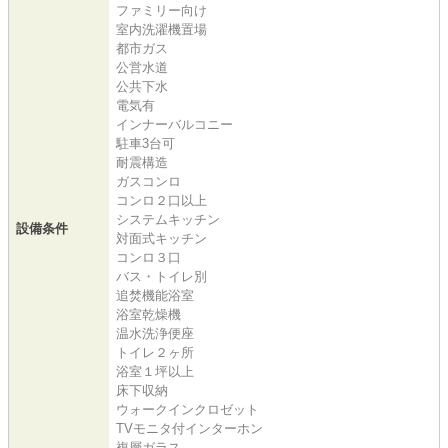
ファミリー向け
室内洗濯機置場
都市ガス
公営水道
公共下水
電気有
インナーバルコニー
駐車3台可
耐震構造
ガスコンロ
コンロ２口以上
システムキッチン
設備条件
対面式キッチン
コンロ３口
バス・トイレ別
追焚機能浴室
浴室乾燥機
温水洗浄便座
トイレ２ヶ所
浴室１坪以上
床下収納
ウォークインクロゼット
TVモニタ付インターホン
複層ガラス