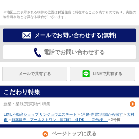
※地図上に表示される物件の位置は付近住所に所在することを表すものであり、実際の
物件所在地とは異なる場合がございます。
メールでお問い合わせする(無料)
電話でお問い合わせする
メールで共有する
LINEで共有する
こだわり特集
新築・築浅(売買)物件特集
LIXIL不動産ショップ サンジョウエステート
>
(戸建(売買))地域から探す
>
大村
市
>
新築建売 アーネストワン 原口町 4LDK ②号棟
>
2号棟
ページトップに戻る