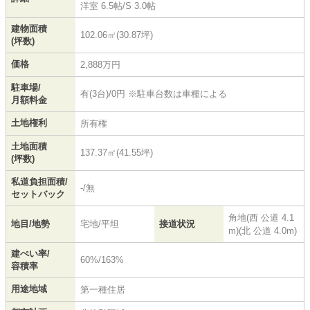
洋室 6.5帖
/
S 3.0帖
建物面積
102.06㎡(30.87坪)
(坪数)
価格
2,888万円
駐車場/
有(3台)/0円 ※駐車台数は車種による
月額料金
土地権利
所有権
土地面積
137.37㎡(41.55坪)
(坪数)
私道負担面積/
-/無
セットバック
角地(西 公道 4.1
地目/地勢
宅地/平坦
接道状況
m)(北 公道 4.0m)
建ぺい率/
60%/163%
容積率
用途地域
第一種住居