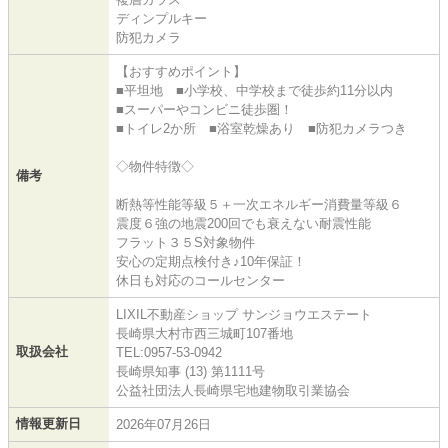
ディンプルキー
防犯カメラ
【おすすめポイント】
■平坦地 ■小学校、中学校まで徒歩約11分以内
■スーパーやコンビニ徒歩圏！
■トイレ2か所 ■浴室乾燥あり ■防犯カメラつき
◇物件特徴◇
備考
断熱等性能等級５＋一次エネルギー消費量等級６
震度６強の地震200回でも衰えない耐震性能
フラット３５S対象物件
安心の定期点検付き♪10年保証！
休日も対応のコールセンター
LIXIL不動産ショップ サンジョウエステート
長崎県大村市西三城町107番地
取扱会社
TEL:0957-53-0942
長崎県知事 (13) 第1111号
公益社団法人長崎県宅地建物取引業協会
情報更新日
2026年07月26日