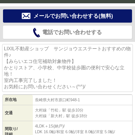
メールでお問い合わせする(無料)
電話でお問い合わせする
LIXIL不動産ショップ サンジョウエステートおすすめの物
件♪
【みらいエコ住宅補助対象物件】
かとりストア、小学校、中学校徒歩圏の便利で安心な立
地！
室内工事完了しました！
お気軽にお問い合わせください～(^^)/
所在地
長崎県
大村市
原口町
948-1
大村線
「
竹松
」駅 徒歩10分
交通
大村線
「
新大村
」駅 徒歩18分
4LDK＋1S(納戸)/
間取り/
LDK 16.0帖
/
和室 6.0帖
/
洋室 8.0帖
/
洋室 5.0帖
/
詳細