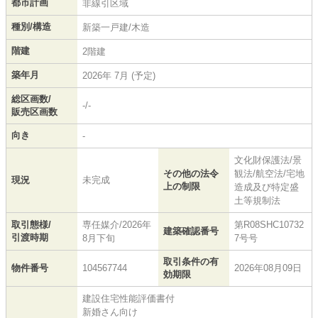
都市計画
非線引区域
種別/構造
新築一戸建/木造
階建
2階建
築年月
2026年 7月 (予定)
総区画数/
-/-
販売区画数
向き
-
文化財保護法/景
その他の法令
観法/航空法/宅地
現況
未完成
上の制限
造成及び特定盛
土等規制法
取引態様/
専任媒介/2026年
第R08SHC10732
建築確認番号
引渡時期
8月下旬
7号号
取引条件の有
物件番号
104567744
2026年08月09日
効期限
建設住宅性能評価書付
新婚さん向け