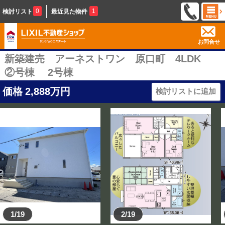
0
1
検討リスト
最近見た物件
お問合せ
新築建売 アーネストワン 原口町 4LDK
②号棟 2号棟
価格
2,888
万円
検討リストに追加
1/19
2/19