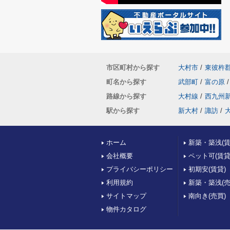
市区町村から探す
大村市
/
東彼杵
町名から探す
武部町
/
富の原
/
路線から探す
大村線
/
西九州
駅から探す
新大村
/
諏訪
/
ホーム
新築・築浅(賃
会社概要
ペット可(賃貸
プライバシーポリシー
初期安(賃貸)
利用規約
新築・築浅(売
サイトマップ
南向き(売買)
物件カタログ