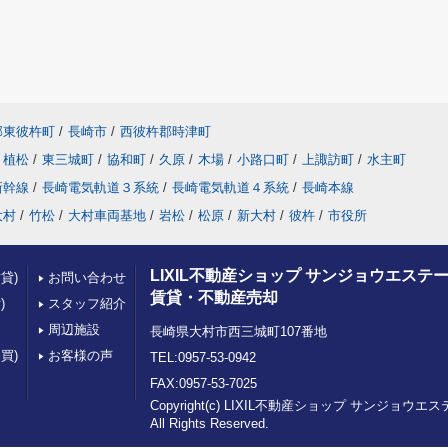
郡東彼杵町
/
長崎市
/
西彼杵郡時津町
植松
/
東三城町
/
協和町
/
久原
/
木場
/
小路口町
/
上諏訪町
/
水主町
新幹線
/
長崎電気軌道３系統
/
長崎電気軌道４系統
/
長崎本線
大村
/
竹松
/
大村車両基地
/
岩松
/
松原
/
新大村
/
彼杵
/
市役所
LIXIL不動産ショップ サンジョウエステー
貸)
お問い合わせ
賃貸・不動産売却
)
スタッフ紹介
周辺施設
長崎県大村市西三城町107番地
買)
お客様の声
TEL:0957-53-0942
FAX:0957-53-7025
Copyright(c) LIXIL不動産ショップ サンジョウエ
All Rights Reserved.