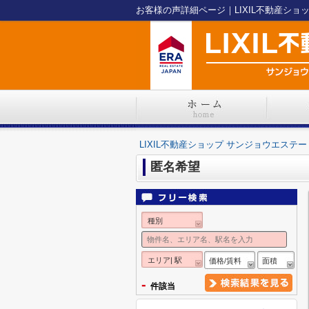
お客様の声詳細ページ｜LIXIL不動産ショ
LIXIL不動産ショップ サンジョウエステー
匿名希望
種別
エリア| 駅
価格/賃料
面積
-
件該当