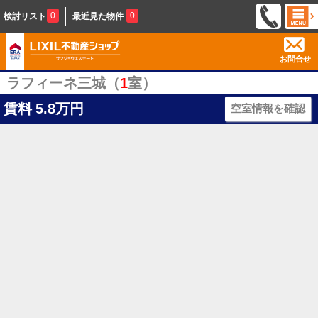
0
0
検討リスト
最近見た物件
お問合せ
ラフィーネ三城（
1
室）
賃料
5.8万円
空室情報を確認