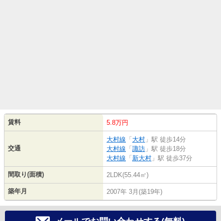
賃料
5.8万円
大村線
「
大村
」駅 徒歩14分
交通
大村線
「
諏訪
」駅 徒歩18分
大村線
「
新大村
」駅 徒歩37分
間取り(面積)
2LDK(55.44㎡)
築年月
2007年 3月(築19年)