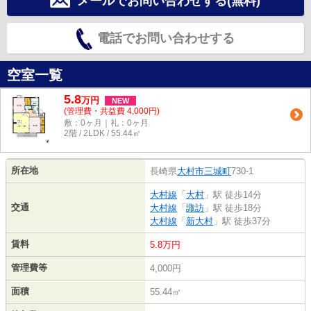
メールでお問い合わせする(無料)
電話でお問い合わせする
空室一覧
5.8
万
円
NEW
(管理費・共益費 4,000円)
敷：0ヶ月｜礼：0ヶ月
2階 / 2LDK / 55.44㎡
所在地
長崎県
大村市
三城町
730-1
大村線
「
大村
」駅 徒歩14分
交通
大村線
「
諏訪
」駅 徒歩18分
大村線
「
新大村
」駅 徒歩37分
賃料
5.8万円
管理費等
4,000円
面積
55.44㎡