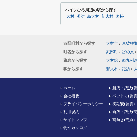
ハイツひろ周辺の駅から探す
大村
諏訪
新大村
新大村
岩松
市区町村から探す
大村市
/
東彼杵
町名から探す
武部町
/
富の原
/
路線から探す
大村線
/
西九州
駅から探す
新大村
/
諏訪
/
ホーム
新築・築浅(賃
会社概要
ペット可(賃貸
プライバシーポリシー
初期安(賃貸)
利用規約
新築・築浅(売
サイトマップ
南向き(売買)
物件カタログ