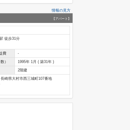
情報の見方
【アパート】
駅 徒歩31分
益費
-
年数）
1995年 1月 ( 築31年 )
2階建
長崎県大村市西三城町107番地
号