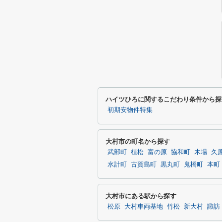
ハイツひろに関するこだわり条件から探
初期安物件特集
大村市の町名から探す
武部町
植松
富の原
協和町
木場
久
水計町
古賀島町
黒丸町
鬼橋町
本町
大村市にある駅から探す
松原
大村車両基地
竹松
新大村
諏訪