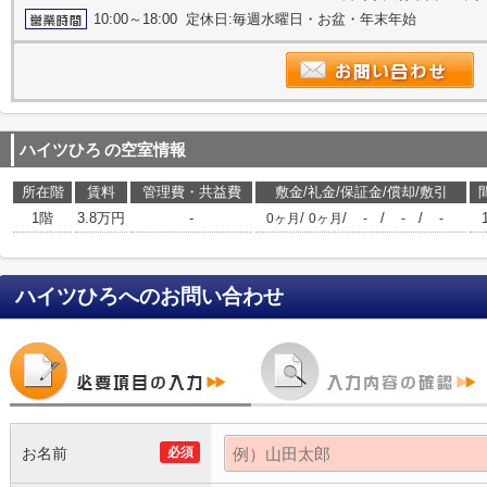
10:00～18:00 定休日:毎週水曜日・お盆・年末年始
ハイツひろ
の空室情報
所在階
賃料
管理費・共益費
敷金/礼金/保証金/償却/敷引
1階
3.8万円
-
/
/
/
/
0ヶ月
0ヶ月
-
-
-
ハイツひろ
へのお問い合わせ
お名前
必須