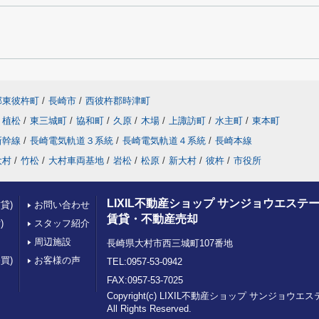
郡東彼杵町
/
長崎市
/
西彼杵郡時津町
植松
/
東三城町
/
協和町
/
久原
/
木場
/
上諏訪町
/
水主町
/
東本町
新幹線
/
長崎電気軌道３系統
/
長崎電気軌道４系統
/
長崎本線
大村
/
竹松
/
大村車両基地
/
岩松
/
松原
/
新大村
/
彼杵
/
市役所
LIXIL不動産ショップ サンジョウエステー
貸)
お問い合わせ
賃貸・不動産売却
)
スタッフ紹介
周辺施設
長崎県大村市西三城町107番地
買)
お客様の声
TEL:0957-53-0942
FAX:0957-53-7025
Copyright(c) LIXIL不動産ショップ サンジョウエ
All Rights Reserved.