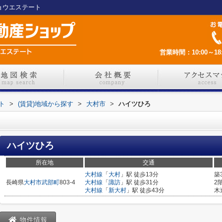
ジョウエステート
営業時間：10:00～18:
ト
>
(賃貸)地域から探す
>
大村市
>
ハイツひろ
ハイツひろ
所在地
交通
大村線
「
大村
」駅 徒歩13分
築
長崎県
大村市
武部町
803-4
大村線
「
諏訪
」駅 徒歩31分
2
大村線
「
新大村
」駅 徒歩43分
木
物件情報