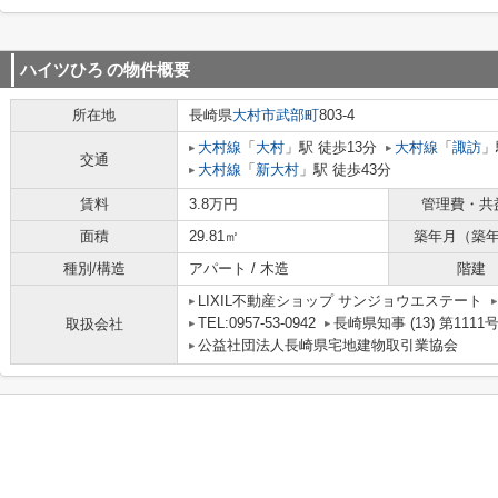
ハイツひろ
の物件概要
所在地
長崎県
大村市
武部町
803-4
大村線
「
大村
」駅 徒歩13分
大村線
「
諏訪
」
交通
大村線
「
新大村
」駅 徒歩43分
賃料
3.8万円
管理費・共
面積
29.81㎡
築年月（築
種別/構造
アパート / 木造
階建
LIXIL不動産ショップ サンジョウエステート
TEL:0957-53-0942
長崎県知事 (13) 第1111
取扱会社
公益社団法人長崎県宅地建物取引業協会