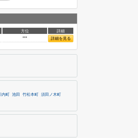
方位
詳細
***
詳細を見る
川内町
池田
竹松本町
須田ノ木町