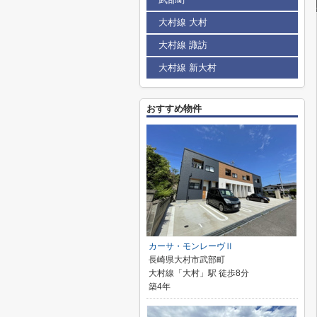
大村線 大村
大村線 諏訪
大村線 新大村
おすすめ物件
カーサ・モンレーヴⅡ
長崎県大村市武部町
大村線「大村」駅 徒歩8分
築4年