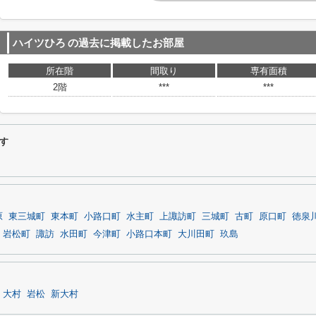
ハイツひろ
の過去に掲載したお部屋
所在階
間取り
専有面積
2階
***
***
す
原
東三城町
東本町
小路口町
水主町
上諏訪町
三城町
古町
原口町
徳泉
岩松町
諏訪
水田町
今津町
小路口本町
大川田町
玖島
大村
岩松
新大村