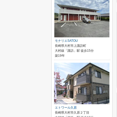
モナリエSATOU
長崎県大村市上諏訪町
大村線「諏訪」駅 徒歩15分
築19年
エトワール久原
長崎県大村市久原２丁目