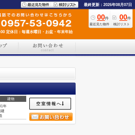
最終更新：2026年08月07日
00
00
件
件
最近見た物件
検討リスト
00
定休日：毎週水曜日・お盆・年末年始
建物
空室情報へ
31年
階建
造