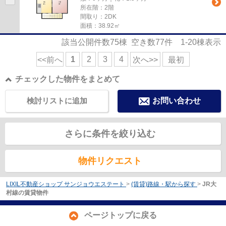
所在階：2階
間取り：2DK
面積：38.92㎡
該当公開件数
75
棟 空き数
77
件
1-20
棟表示
1
2
3
4
<<前へ
次へ>>
最初
チェックした物件をまとめて
検討リストに追加
お問い合わせ
さらに条件を絞り込む
物件リクエスト
LIXIL不動産ショップ サンジョウエステート
>
(賃貸)路線・駅から探す
>
JR大
村線の賃貸物件
ページトップに戻る