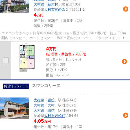
大村線
「
新大村
」駅 徒歩40分
長崎県
大村市
富の原
２丁目651-1
4
万円
築年数：築26年 ｜募集中：
1室
階数：2階建
エアコン付きペット飼育可2DK(小型犬・猫 ２匹まで計12キロ以内)・徒歩300ｍ
圏内にコンビニ、ホームセンター・500ｍ圏内にスーパー、ドラッグストア、100
円ショップ
4
万
円
(管理費・共益費 2,700円)
敷：0ヶ月｜礼：0ヶ月
所在階：2階
間取り：2DK
面積：47.23㎡
スワンコリーヌ
賃貸｜アパート
大村線
「
岩松
」駅 徒歩14分
大村線
「
大村
」駅 徒歩67分
大村線
「
諏訪
」駅 徒歩87分
長崎県
大村市
岩松町
1154-61
4.05
万円
築年数：築17年 ｜募集中：
1室