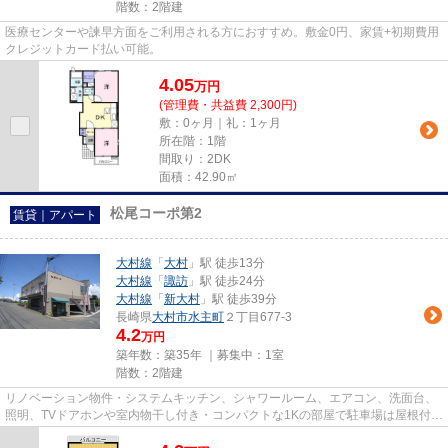
階数：2階建
医療センターや諫早方面をご利用される方におすすめ。敷金0円、家賃+初期費用
クレジットカード払い可能。
4.05
万
円
(管理費・共益費 2,300円)
敷：0ヶ月｜礼：1ヶ月
所在階：1階
間取り：2DK
面積：42.90㎡
松尾コーポ第2
賃貸｜アパート
大村線
「
大村
」駅 徒歩13分
大村線
「
諏訪
」駅 徒歩24分
大村線
「
新大村
」駅 徒歩39分
長崎県
大村市
水主町
２丁目677-3
4.2
万円
築年数：築35年 ｜募集中：
1室
階数：2階建
リノベーション物件・システムキッチン、シャワールーム、エアコン、洗面台、
照明、TVドアホンや室内物干し付き・コンパクトな1Kの部屋で駐車場は屋根付き
です