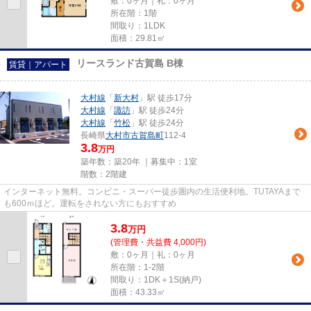
敷：0ヶ月｜礼：0ヶ月
所在階：1階
間取り：1LDK
面積：29.81㎡
リースランド古賀島 B棟
賃貸｜アパート
大村線
「
新大村
」駅 徒歩17分
大村線
「
諏訪
」駅 徒歩24分
大村線
「
竹松
」駅 徒歩24分
長崎県
大村市
古賀島町
112-4
3.8
万円
築年数：築20年 ｜募集中：
1室
階数：2階建
インターネット無料。コンビニ・スーパー徒歩圏内の生活便利地。TUTAYAまで
も600ｍほど。運転をされない方にもおすすめ
3.8
万
円
(管理費・共益費 4,000円)
敷：0ヶ月｜礼：0ヶ月
所在階：1-2階
間取り：1DK＋1S(納戸)
面積：43.33㎡