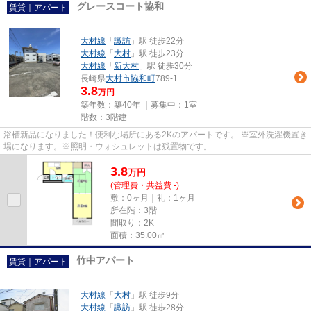
グレースコート協和
賃貸｜アパート
大村線
「
諏訪
」駅 徒歩22分
大村線
「
大村
」駅 徒歩23分
大村線
「
新大村
」駅 徒歩30分
長崎県
大村市
協和町
789-1
3.8
万円
築年数：築40年 ｜募集中：
1室
階数：3階建
浴槽新品になりました！便利な場所にある2Kのアパートです。 ※室外洗濯機置き
場になります。※照明・ウォシュレットは残置物です。
3.8
万
円
(管理費・共益費 -)
敷：0ヶ月｜礼：1ヶ月
所在階：3階
間取り：2K
面積：35.00㎡
竹中アパート
賃貸｜アパート
大村線
「
大村
」駅 徒歩9分
大村線
「
諏訪
」駅 徒歩28分