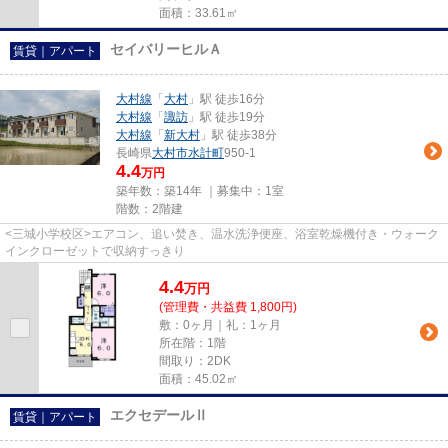
面積：33.61㎡
セイバリーヒルＡ
賃貸｜アパート
大村線
「
大村
」駅 徒歩16分
大村線
「
諏訪
」駅 徒歩19分
大村線
「
新大村
」駅 徒歩38分
長崎県
大村市
水計町
950-1
4.4
万円
築年数：築14年 ｜募集中：
1室
階数：2階建
<三城小学校区>エアコン、追い焚き、温水洗浄便座、浴室乾燥機付き・ウォーク
インクローゼットで収納すっきり
4.4
万
円
(管理費・共益費 1,800円)
敷：0ヶ月｜礼：1ヶ月
所在階：1階
間取り：2DK
面積：45.02㎡
エクセデールⅡ
賃貸｜アパート