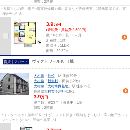
階数：2階建
<見晴らしの良い場所>浴室乾燥機や追い焚きなど設備充実。1階角部屋です。室
内物干し付き。
3.9
万
円
(管理費・共益費 3,500円)
敷：0ヶ月｜礼：0ヶ月
所在階：1階
間取り：1LDK
面積：30.30㎡
ヴィクトワールＫ Ⅱ棟
賃貸｜アパート
大村線
「
竹松
」駅 徒歩20分
大村線
「
新大村
」駅 徒歩29分
大村線
「
大村車両基地
」駅 徒歩39分
長崎県
大村市
今津町
418-1
3.9
万円
築年数：築23年 ｜募集中：
1室
階数：2階建
<インターネット無料>1Kですが、ロフト付きで収納もばっちり。室内物干やウォ
シュレットもついて設備の充実です。