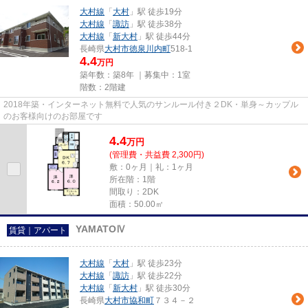
大村線
「
大村
」駅 徒歩19分
大村線
「
諏訪
」駅 徒歩38分
大村線
「
新大村
」駅 徒歩44分
長崎県
大村市
徳泉川内町
518-1
4.4
万円
築年数：築8年 ｜募集中：
1室
階数：2階建
2018年築・インターネット無料で人気のサンルール付き２DK・単身～カップル
のお客様向けのお部屋です
4.4
万
円
(管理費・共益費 2,300円)
敷：0ヶ月｜礼：1ヶ月
所在階：1階
間取り：2DK
面積：50.00㎡
YAMATOⅣ
賃貸｜アパート
大村線
「
大村
」駅 徒歩23分
大村線
「
諏訪
」駅 徒歩22分
大村線
「
新大村
」駅 徒歩30分
長崎県
大村市
協和町
７３４－２