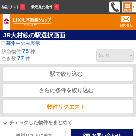
0
0
検討リスト
最近見た物件
お問合せ
JR大村線の駅選択画面
募集中のみ表示
75
該当物件
棟
77
空き数
件
駅で絞り込む
さらに条件を絞り込む
物件リクエスト
チェックした物件をまとめて
検討リストに追加
お問い合わせ