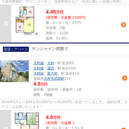
で通信費節約。TVインターホン、洗面所独立など、生活に嬉しい設備が充実して
います。
4.45
万
円
(管理費・共益費 3,500円)
敷：0ヶ月｜礼：0万円
所在階：2階
間取り：2LDK
面積：53.48㎡
サンシャイン武部 C
賃貸｜アパート
大村線
「
大村
」駅 徒歩8分
大村線
「
諏訪
」駅 徒歩24分
大村線
「
新大村
」駅 徒歩41分
長崎県
大村市
武部町
214
4.5
万円
築年数：築30年 ｜募集中：
1室
階数：2階建
2026年5月より賃料を50,000円から45,000円に改定いたしました。 成約次第、エ
アコンも設置いたします！
4.5
万
円
(管理費・共益費 -)
敷：0ヶ月｜礼：1.5ヶ月