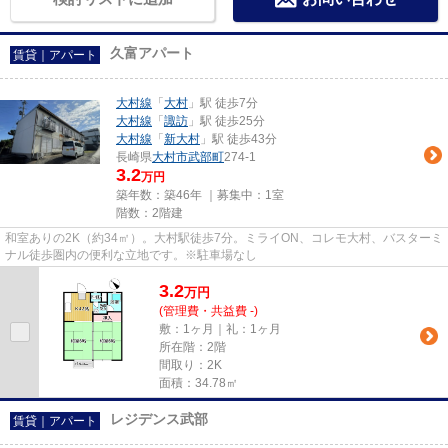
久富アパート
賃貸｜アパート
大村線
「
大村
」駅 徒歩7分
大村線
「
諏訪
」駅 徒歩25分
大村線
「
新大村
」駅 徒歩43分
長崎県
大村市
武部町
274-1
3.2
万円
築年数：築46年 ｜募集中：
1室
階数：2階建
和室ありの2K（約34㎡）。大村駅徒歩7分。ミライON、コレモ大村、バスターミ
ナル徒歩圏内の便利な立地です。※駐車場なし
3.2
万
円
(管理費・共益費 -)
敷：1ヶ月｜礼：1ヶ月
所在階：2階
間取り：2K
面積：34.78㎡
レジデンス武部
賃貸｜アパート