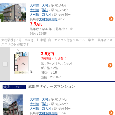
大村線
「
大村
」駅 徒歩4分
大村線
「
諏訪
」駅 徒歩23分
大村線
「
新大村
」駅 徒歩40分
長崎県
大村市
武部町
261-1
3.5
万円
築年数：築37年 ｜募集中：
1室
階数：3階建
大村駅徒歩5分・南向き、駐車場1台、エアコン付き１ルーム・学生、単身者にオ
ススメのお部屋です
3.5
万
円
(管理費・共益費 -)
敷：0ヶ月｜礼：1ヶ月
所在階：2階
間取り：1R
面積：26.50㎡
武部デザイナーズマンション
賃貸｜アパート
大村線
「
大村
」駅 徒歩14分
大村線
「
諏訪
」駅 徒歩32分
大村線
「
新大村
」駅 徒歩44分
長崎県
大村市
武部町
817-4