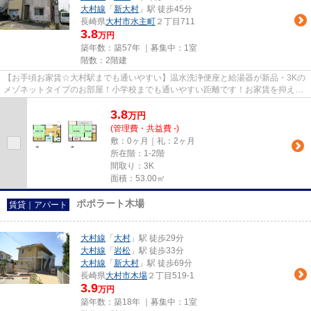
大村線
「
新大村
」駅 徒歩45分
長崎県
大村市
水主町
２丁目711
3.8
万円
築年数：築57年 ｜募集中：
1室
階数：2階建
【お手頃お家賃☆大村駅までも通いやすい】温水洗浄便座と給湯器が新品・3Kの
メゾネットタイプのお部屋！小学校までも通いやすい距離です！お家賃を抑えた
い方には嬉しい物件です！
3.8
万
円
(管理費・共益費 -)
敷：0ヶ月｜礼：2ヶ月
所在階：1-2階
間取り：3K
面積：53.00㎡
ポポラート木場
賃貸｜アパート
大村線
「
大村
」駅 徒歩29分
大村線
「
岩松
」駅 徒歩33分
大村線
「
新大村
」駅 徒歩69分
長崎県
大村市
木場
２丁目519-1
3.9
万円
築年数：築18年 ｜募集中：
1室