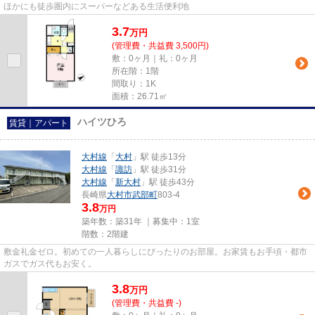
ほかにも徒歩圏内にスーパーなどある生活便利地
3.7
万
円
(管理費・共益費 3,500円)
敷：0ヶ月｜礼：0ヶ月
所在階：1階
間取り：1K
面積：26.71㎡
ハイツひろ
賃貸｜アパート
大村線
「
大村
」駅 徒歩13分
大村線
「
諏訪
」駅 徒歩31分
大村線
「
新大村
」駅 徒歩43分
長崎県
大村市
武部町
803-4
3.8
万円
築年数：築31年 ｜募集中：
1室
階数：2階建
敷金礼金ゼロ。初めての一人暮らしにぴったりのお部屋。お家賃もお手頃・都市
ガスでガス代もお安く。
3.8
万
円
(管理費・共益費 -)