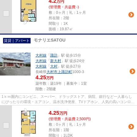
4.2
万
円
(管理費・共益費 -)
敷：0ヶ月｜礼：1ヶ月
所在階：2階
間取り：1K
面積：19.87㎡
モナリエSATOU
賃貸｜アパート
大村線
「
諏訪
」駅 徒歩15分
大村線
「
新大村
」駅 徒歩24分
大村線
「
大村
」駅 徒歩27分
長崎県
大村市
上諏訪町
1000-3
4.25
万円
築年数：築19年 ｜募集中：
1室
階数：2階建
1ｋｍ圏内にコンビニ、スーパー、ドラッグストア、病院、銀行など一人暮らし
にぴったりの環境・エアコン、温水洗浄便座、TVドアホン、人気の高いコンロ付
きカウンターキッチンで設備も...
4.25
万
円
(管理費・共益費 2,500円)
敷：0ヶ月｜礼：1ヶ月
所在階：1階
間取り：1LDK