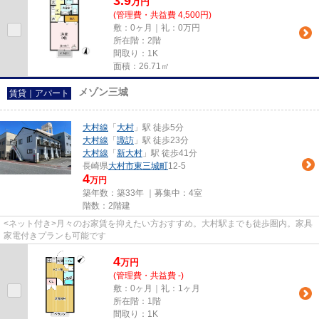
3.9
万
円
(管理費・共益費 4,500円)
敷：0ヶ月｜礼：0万円
所在階：2階
間取り：1K
面積：26.71㎡
メゾン三城
賃貸｜アパート
大村線
「
大村
」駅 徒歩5分
大村線
「
諏訪
」駅 徒歩23分
大村線
「
新大村
」駅 徒歩41分
長崎県
大村市
東三城町
12-5
4
万円
築年数：築33年 ｜募集中：
4室
階数：2階建
<ネット付き>月々のお家賃を抑えたい方おすすめ。大村駅までも徒歩圏内。家具
家電付きプランも可能です
4
万
円
(管理費・共益費 -)
敷：0ヶ月｜礼：1ヶ月
所在階：1階
間取り：1K