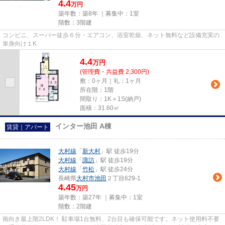
4.4
万円
築年数：築8年 ｜募集中：
1室
階数：3階建
コンビニ、スーパー徒歩６分・エアコン、浴室乾燥、ネット無料など設備充実の
単身向け１K
4.4
万
円
(管理費・共益費 2,300円)
敷：0ヶ月｜礼：1ヶ月
所在階：1階
間取り：1K＋1S(納戸)
面積：31.60㎡
インター池田 A棟
賃貸｜アパート
大村線
「
新大村
」駅 徒歩19分
大村線
「
諏訪
」駅 徒歩19分
大村線
「
竹松
」駅 徒歩24分
長崎県
大村市
池田
２丁目629-1
4.45
万円
築年数：築27年 ｜募集中：
1室
階数：2階建
南向き最上階2LDK！ 駐車場1台無料、2台目も確保可能です。ネット使用料不要