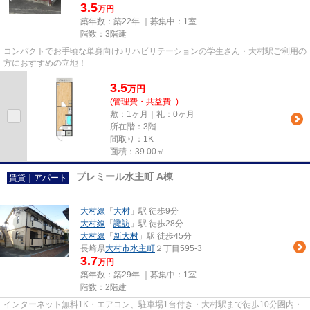
3.5
万円
築年数：築22年 ｜募集中：
1室
階数：3階建
コンパクトでお手頃な単身向け♪リハビリテーションの学生さん・大村駅ご利用の
方におすすめの立地！
3.5
万
円
(管理費・共益費 -)
敷：1ヶ月｜礼：0ヶ月
所在階：3階
間取り：1K
面積：39.00㎡
プレミール水主町 A棟
賃貸｜アパート
大村線
「
大村
」駅 徒歩9分
大村線
「
諏訪
」駅 徒歩28分
大村線
「
新大村
」駅 徒歩45分
長崎県
大村市
水主町
２丁目595-3
3.7
万円
築年数：築29年 ｜募集中：
1室
階数：2階建
インターネット無料1K・エアコン、駐車場1台付き・大村駅まで徒歩10分圏内・