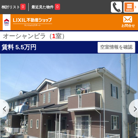
0
0
検討リスト
最近見た物件
お問合せ
オーシャンビラ（
1
室）
賃料
5.5万円
空室情報を確認