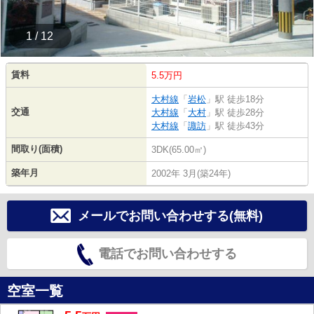
1 / 12
賃料
5.5万円
大村線
「
岩松
」駅 徒歩18分
交通
大村線
「
大村
」駅 徒歩28分
大村線
「
諏訪
」駅 徒歩43分
間取り(面積)
3DK(65.00㎡)
築年月
2002年 3月(築24年)
メールでお問い合わせする(無料)
電話でお問い合わせする
空室一覧