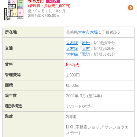
5.5
万
円
NEW
(管理費・共益費 1,600円)
敷：0ヶ月｜礼：0ヶ月
2階 / 3DK / 65.00㎡
所在地
長崎県
大村市
木場
１丁目953-3
大村線
「
岩松
」駅 徒歩18分
交通
大村線
「
大村
」駅 徒歩28分
大村線
「
諏訪
」駅 徒歩43分
賃料
5.5万円
管理費等
1,600円
面積
65.00㎡
築年数
2002年 3月 (築24年)
種別/構造
アパート/木造
階建
2階建
LIXIL不動産ショップ サンジョウエ
ステート